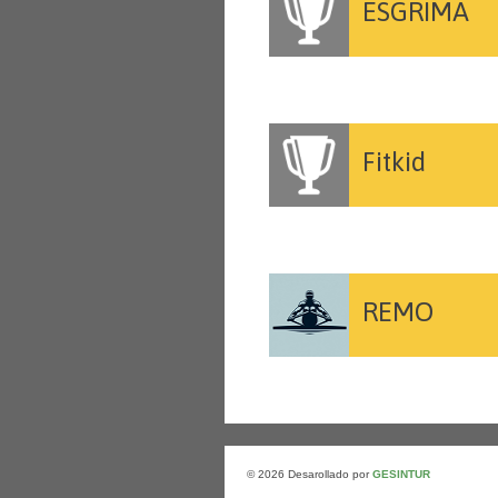
ESGRIMA
Fitkid
REMO
© 2026 Desarollado por
GESINTUR